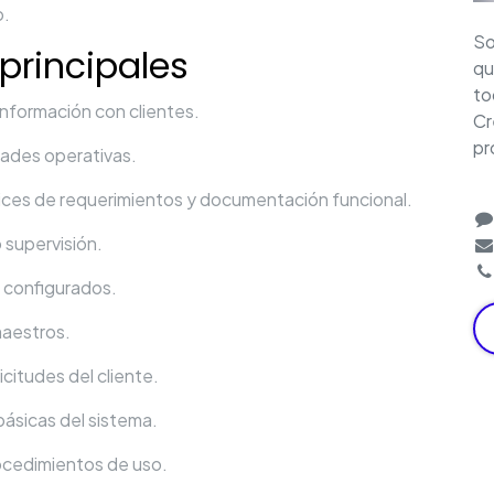
o.
So
principales
qu
to
nformación con clientes.
Cr
pr
ades operativas.
rices de requerimientos y documentación funcional.
 supervisión.
 configurados.
maestros.
icitudes del cliente.
básicas del sistema.
ocedimientos de uso.