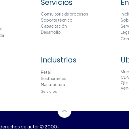
Servicios
En
Consultoria
de procesos​
Inic
Soporte técnico
Sob
Capacitación
Serv
al
Desarrollo
Lega
da
Con
Industrias
Ub
Mon
Retail
CD
Restauran​tes​
Qtn
Manufactura
Ven
Servicios
or derechos de autor © 2000–