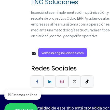
ENG Soluciones
Especialistas en implementación, optimización y
rescate de proyectos Odoo ERP. Ayudamos a las
empresas a alinear su sistema con la operación re
mediante una metodología estructurada enfoca
en claridad, control y adopción operativa
ventas@engsoluciones.com
Redes Sociales
👋 Estamos en línea
La totalidad de este sitio está protegida p
WhatsApp