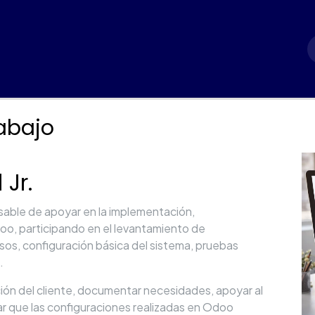
iones
Implementación
Industrias
FAQs
Blog
C
rabajo
Jr.
sable de apoyar en la implementación,
oo, participando en el levantamiento de
os, configuración básica del sistema, pruebas
.
ción del cliente, documentar necesidades, apoyar al
rar que las configuraciones realizadas en Odoo