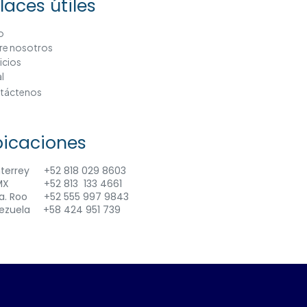
laces útiles
io
re nosotros
icios
l
táctenos
icaciones
terrey
+52 818 029 8603
MX
+
52 813 133 4661
a. Roo +52 555 997 9843
ezuela
​+58 424 951 739