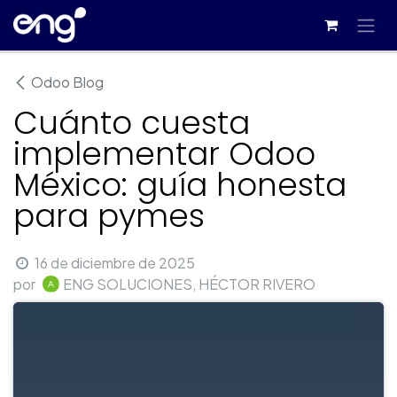
Ir al contenido
Odoo Blog
Cuánto cuesta
implementar Odoo
México: guía honesta
para pymes
16 de diciembre de 2025
por
ENG SOLUCIONES, HÉCTOR RIVERO