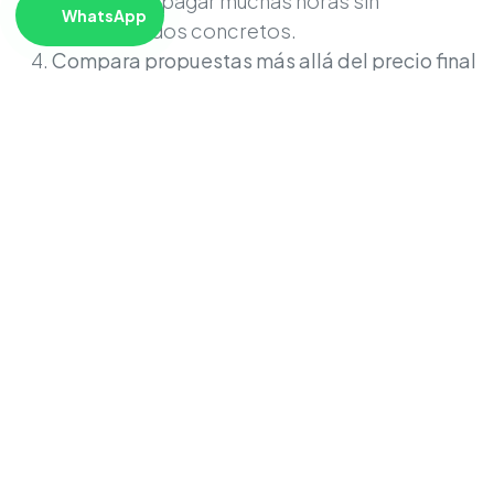
puedes pagar muchas horas sin
WhatsApp
resultados concretos.
Compara propuestas más allá del precio final
Compara fases, tiempos, entregables y
forma de trabajo.
8. ¿Es Odoo una buena
inversión para mi pyme en
México?
Odoo ERP suele ser una buena inversión cuando:
Ya superaste la etapa totalmente manual y
quieres
integrar áreas
(ventas, inventarios,
compras, finanzas).
Tu sistema actual tiene problemas con
CFDI
4.0
, reportes o inventarios.